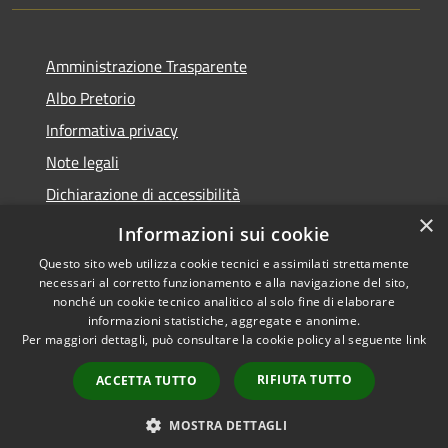
Amministrazione Trasparente
Albo Pretorio
Informativa privacy
Note legali
Dichiarazione di accessibilità
×
Obiettivi di accessibilità
Informazioni sui cookie
Questo sito web utilizza cookie tecnici e assimilati strettamente
necessari al corretto funzionamento e alla navigazione del sito,
nonché un cookie tecnico analitico al solo fine di elaborare
informazioni statistiche, aggregate e anonime.
RSS
Copyright © 2026 • Comune di
Per maggiori dettagli, può consultare la cookie policy al seguente
link
Accessibilità
Monticelli d'Ongina • Powered
Privacy
Municipium
Accesso
by
•
RIFIUTA TUTTO
ACCETTA TUTTO
Cookie
redazione
Mappa del sito
MOSTRA DETTAGLI