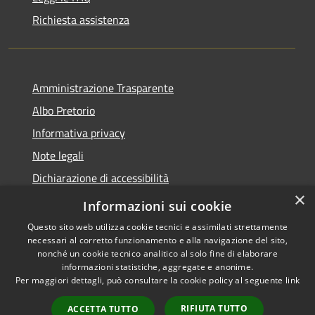
Richiesta assistenza
Amministrazione Trasparente
Albo Pretorio
Informativa privacy
Note legali
Dichiarazione di accessibilità
×
Obiettivi di accessibilità
Informazioni sui cookie
Questo sito web utilizza cookie tecnici e assimilati strettamente
necessari al corretto funzionamento e alla navigazione del sito,
nonché un cookie tecnico analitico al solo fine di elaborare
informazioni statistiche, aggregate e anonime.
RSS
Copyright © 2026 • Comune di
Per maggiori dettagli, può consultare la cookie policy al seguente
link
Accessibilità
Monticelli d'Ongina • Powered
Privacy
Municipium
Accesso
by
•
RIFIUTA TUTTO
ACCETTA TUTTO