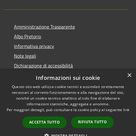
Amministrazione Trasparente
Albo Pretorio
Informativa privacy
Note legali
Dichiarazione di accessibilità
×
Obiettivi di accessibilità
Informazioni sui cookie
Questo sito web utilizza cookie tecnici e assimilati strettamente
necessari al corretto funzionamento e alla navigazione del sito,
nonché un cookie tecnico analitico al solo fine di elaborare
informazioni statistiche, aggregate e anonime.
RSS
Copyright © 2026 • Comune di
Per maggiori dettagli, può consultare la cookie policy al seguente
link
Accessibilità
Monticelli d'Ongina • Powered
Privacy
Municipium
Accesso
by
•
RIFIUTA TUTTO
ACCETTA TUTTO
Cookie
redazione
Mappa del sito
MOSTRA DETTAGLI