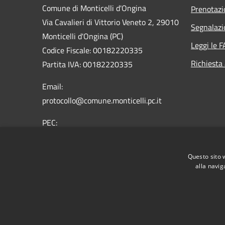
Comune di Monticelli d'Ongina
Prenotaz
Via Cavalieri di Vittorio Veneto 2, 29010
Segnalazi
Monticelli d'Ongina (PC)
Leggi le 
Codice Fiscale: 00182220335
Richiesta
Partita IVA: 00182220335
Email:
protocollo@comune.monticelli.pc.it
PEC:
comune.monticelli@sintranet.legalmail.it
Centralino Unico: 0523.820441
Questo sito 
alla navig
RSS
Accessibilità
Privacy
Cookie
Mappa de