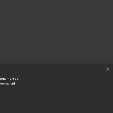
×
nzionamento e
nformazioni
Municipium
Accesso
 Monticelli d'Ongina • Powered by
•