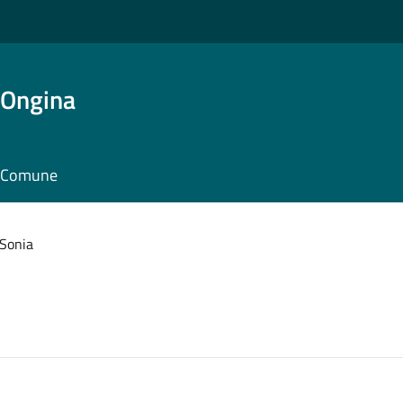
'Ongina
il Comune
 Sonia