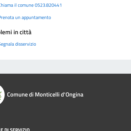
Chiama il comune 0523.820441
Prenota un appuntamento
lemi in città
Segnala disservizio
Comune di Monticelli d'Ongina
E DI SERVIZIO