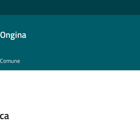
'Ongina
il Comune
ica