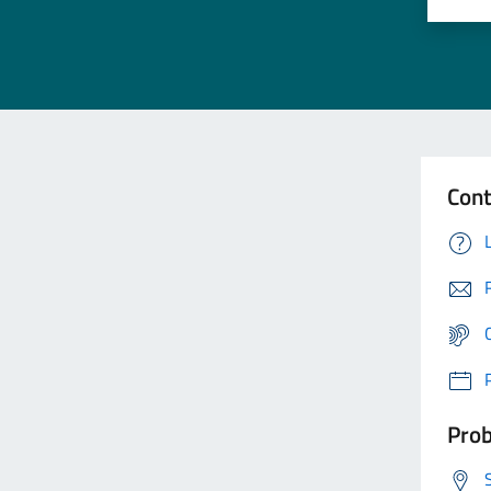
Cont
Prob