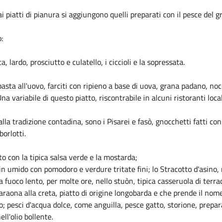
ai piatti di pianura si aggiungono quelli preparati con il pesce del 
:
, lardo, prosciutto e culatello, i ciccioli e la sopressata.
i pasta all'uovo, farciti con ripieno a base di uova, grana padano, n
na variabile di questo piatto, riscontrabile in alcuni ristoranti locali
lla tradizione contadina, sono i Pisarei e fasò, gnocchetti fatti co
orlotti.
ato con la tipica salsa verde e la mostarda;
a in umido con pomodoro e verdure tritate fini; lo Stracotto d'asino
a fuoco lento, per molte ore, nello stuòn, tipica casseruola di terra
Faraona alla creta, piatto di origine longobarda e che prende il nome
co; pesci d'acqua dolce, come anguilla, pesce gatto, storione, prepara
ell'olio bollente.