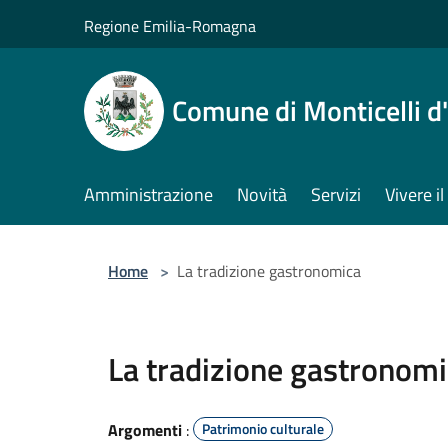
Salta al contenuto principale
Regione Emilia-Romagna
Comune di Monticelli d
Amministrazione
Novità
Servizi
Vivere 
Home
>
La tradizione gastronomica
La tradizione gastronom
Argomenti
:
Patrimonio culturale