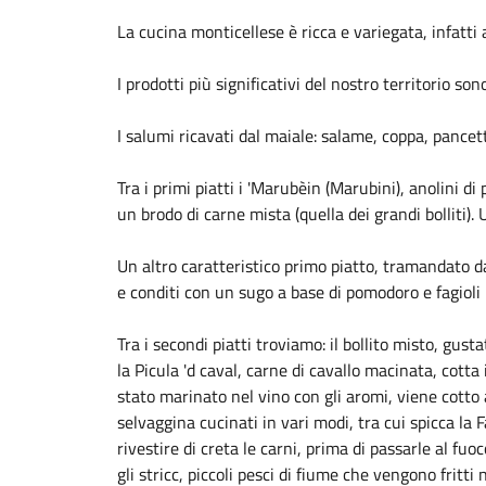
La cucina monticellese è ricca e variegata, infatti 
I prodotti più significativi del nostro territorio sono
I salumi ricavati dal maiale: salame, coppa, pancetta
Tra i primi piatti i 'Marubèin (Marubini), anolini d
un brodo di carne mista (quella dei grandi bolliti). U
Un altro caratteristico primo piatto, tramandato da
e conditi con un sugo a base di pomodoro e fagioli b
Tra i secondi piatti troviamo: il bollito misto, gust
la Picula 'd caval, carne di cavallo macinata, cott
stato marinato nel vino con gli aromi, viene cotto 
selvaggina cucinati in vari modi, tra cui spicca la 
rivestire di creta le carni, prima di passarle al fuo
gli stricc, piccoli pesci di fiume che vengono fritti n