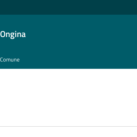
'Ongina
il Comune