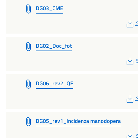
DG03_CME
DG02_Doc_fot
DG06_rev2_QE
DG05_rev1_Incidenza manodopera