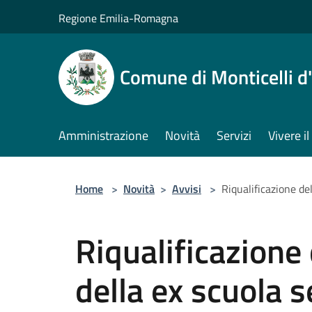
Salta al contenuto principale
Regione Emilia-Romagna
Comune di Monticelli d
Amministrazione
Novità
Servizi
Vivere 
Home
>
Novità
>
Avvisi
>
Riqualificazione d
Riqualificazione 
della ex scuola 