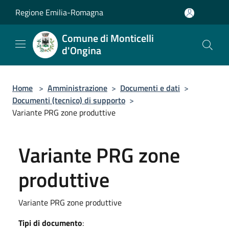
Salta al contenuto principale
Regione Emilia-Romagna
Comune di Monticelli
d'Ongina
Home
>
Amministrazione
>
Documenti e dati
>
Documenti (tecnico) di supporto
>
Variante PRG zone produttive
Variante PRG zone
produttive
Variante PRG zone produttive
Tipi di documento
: