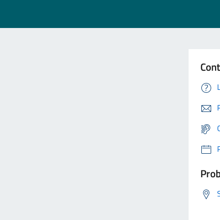
Cont
Prob