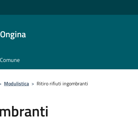
'Ongina
il Comune
>
Modulistica
>
Ritiro rifiuti ingombranti
gombranti