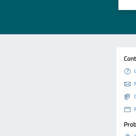
Cont
Prob