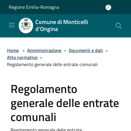
Salta al contenuto principale
Regione Emilia-Romagna
Comune di Monticelli
d'Ongina
Home
>
Amministrazione
>
Documenti e dati
>
Atto normativo
>
Regolamento generale delle entrate comunali
Regolamento
generale delle entrate
comunali
Regolamento generale delle entrate