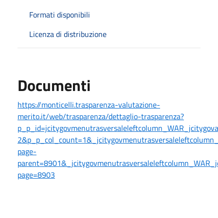
Formati disponibili
Licenza di distribuzione
Documenti
https://monticelli.trasparenza-valutazione-
merito.it/web/trasparenza/dettaglio-trasparenza?
p_p_id=jcitygovmenutrasversaleleftcolumn_WAR_jcitygo
2&p_p_col_count=1&_jcitygovmenutrasversaleleftcolumn_
page-
parent=8901&_jcitygovmenutrasversaleleftcolumn_WAR_jci
page=8903