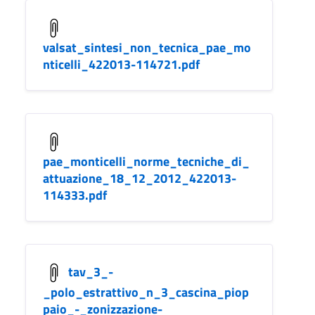
valsat_sintesi_non_tecnica_pae_mo
nticelli_422013-114721.pdf
pae_monticelli_norme_tecniche_di_
attuazione_18_12_2012_422013-
114333.pdf
tav_3_-
_polo_estrattivo_n_3_cascina_piop
paio_-_zonizzazione-